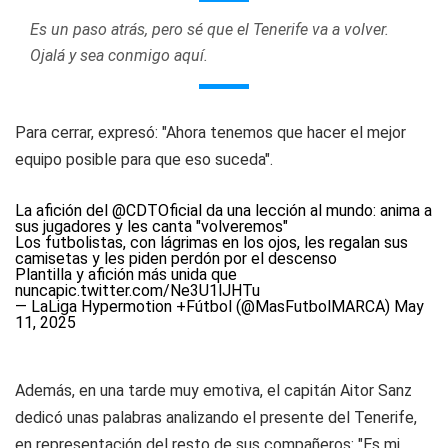
Es un paso atrás, pero sé que el Tenerife va a volver.
Ojalá y sea conmigo aquí.
Para cerrar, expresó: "Ahora tenemos que hacer el mejor
equipo posible para que eso suceda".
La afición del
@CDTOficial
da una lección al mundo: anima a
sus jugadores y les canta "volveremos"
Los futbolistas, con lágrimas en los ojos, les regalan sus
camisetas y les piden perdón por el descenso
Plantilla y afición más unida que
nunca
pic.twitter.com/Ne3U1lJHTu
— LaLiga Hypermotion +Fútbol (@MasFutbolMARCA)
May
11, 2025
Además, en una tarde muy emotiva, el capitán Aitor Sanz
dedicó unas palabras analizando el presente del Tenerife,
en representación del resto de sus compañeros: "Es mi