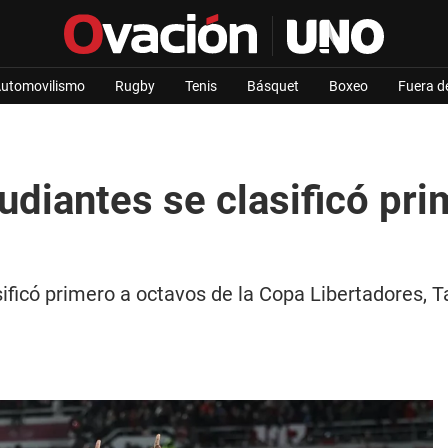
utomovilismo
Rugby
Tenis
Básquet
Boxeo
Fuera d
udiantes se clasificó pri
ficó primero a octavos de la Copa Libertadores, Tal