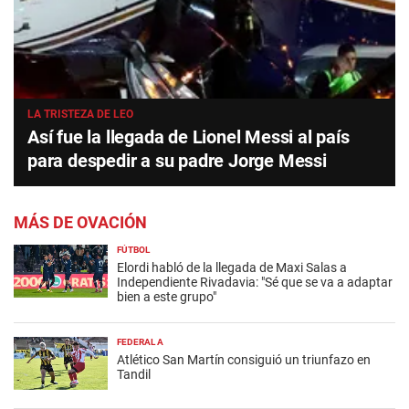
LA TRISTEZA DE LEO
Así fue la llegada de Lionel Messi al país
para despedir a su padre Jorge Messi
MÁS DE OVACIÓN
FÚTBOL
Elordi habló de la llegada de Maxi Salas a
Independiente Rivadavia: "Sé que se va a adaptar
bien a este grupo"
FEDERAL A
Atlético San Martín consiguió un triunfazo en
Tandil