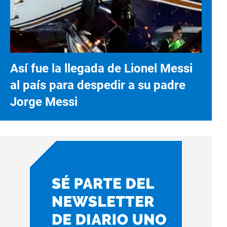
Así fue la llegada de Lionel Messi
al país para despedir a su padre
Jorge Messi