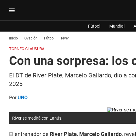
Fútbol
Mundial
A
Inicio
Ovación
Fútbol
River
TORNEO CLAUSURA
Con una sorpresa: los 
El DT de River Plate, Marcelo Gallardo, dio a c
2025
Por
UNO
River se medirá con Lanús.
El entrenador de
River Plate, Marcelo Gallardo
, reve