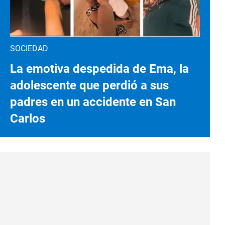
SOCIEDAD
La emotiva despedida de Ema, la
adolescente que perdió a sus
padres en un accidente en San
Carlos