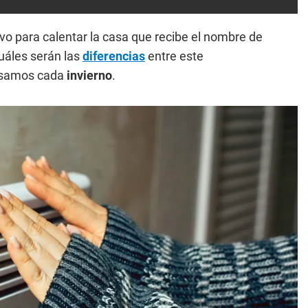
vo para calentar la casa que recibe el nombre de
uáles serán las
diferencias
entre este
 usamos cada
invierno
.