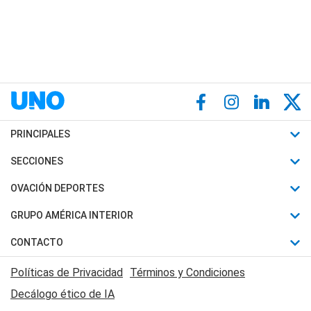
PRINCIPALES
Últimas Noticias
SECCIONES
Política
Horóscopo
OVACIÓN DEPORTES
Sociedad
Motores
Fútbol
GRUPO AMÉRICA INTERIOR
Policiales
Recetas
Mundial
Canal 7 en Vivo
CONTACTO
Judiciales
Trucos caseros
Automovilismo
Radio Nihuil
Acerca de Nosotros
Economia
Políticas de Privacidad
Términos y Condiciones
Series y Películas
Rugby
FM UNA
Contactanos
Decálogo ético de IA
Edictos y Solicitadas
Tenis
Radio Brava