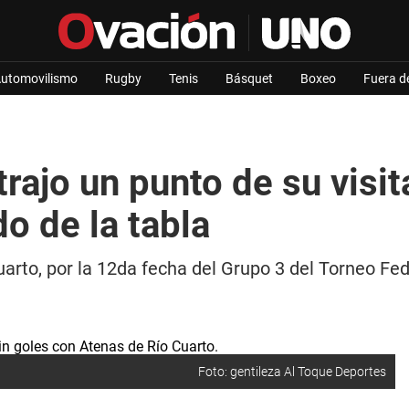
utomovilismo
Rugby
Tenis
Básquet
Boxeo
Fuera d
trajo un punto de su visi
do de la tabla
uarto, por la 12da fecha del Grupo 3 del Torneo Fed
Foto: gentileza Al Toque Deportes