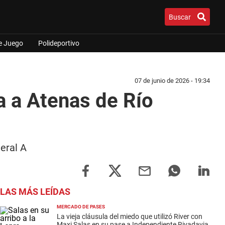
Buscar
e Juego
Polideportivo
07 de junio de 2026 - 19:34
ta a Atenas de Río
eral A
LAS MÁS LEÍDAS
MERCADO DE PASES
La vieja cláusula del miedo que utilizó River con
Maxi Salas en su pase a Independiente Rivadavia