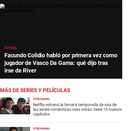
FÚTBOL
Facundo Colidio habló por primera vez como
jugador de Vasco Da Gama: qué dijo tras
irse de River
MÁS DE SERIES Y PELÍCULAS
STREAMING
Netflix estrenó la tercera temporada de una de
las series románticas más vistas: tiene 10 nuevos
capítulos
STREAMING