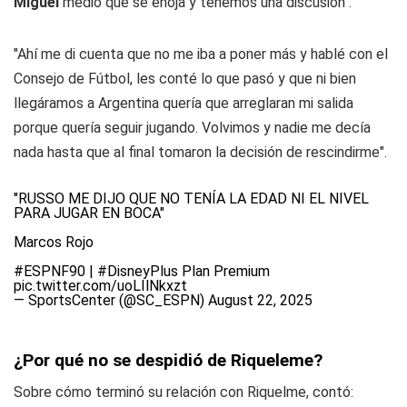
Miguel
medio que se enoja y tenemos una discusión".
"Ahí me di cuenta que no me iba a poner más y hablé con el
Consejo de Fútbol, les conté lo que pasó y que ni bien
llegáramos a Argentina quería que arreglaran mi salida
porque quería seguir jugando. Volvimos y nadie me decía
nada hasta que al final tomaron la decisión de rescindirme".
"RUSSO ME DIJO QUE NO TENÍA LA EDAD NI EL NIVEL
PARA JUGAR EN BOCA"
Marcos Rojo
#ESPNF90
|
#DisneyPlus
Plan Premium
pic.twitter.com/uoLIlNkxzt
— SportsCenter (@SC_ESPN)
August 22, 2025
¿Por qué no se despidió de Riqueleme?
Sobre cómo terminó su relación con Riquelme, contó: