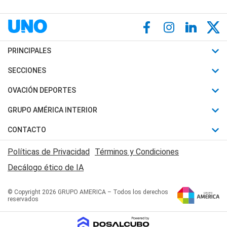
PRINCIPALES
Últimas Noticias
SECCIONES
Política
Horóscopo
OVACIÓN DEPORTES
Sociedad
Motores
Fútbol
GRUPO AMÉRICA INTERIOR
Policiales
Recetas
Mundial
Canal 7 en Vivo
CONTACTO
Judiciales
Trucos caseros
Automovilismo
Radio Nihuil
Acerca de Nosotros
Economia
Políticas de Privacidad
Términos y Condiciones
Series y Películas
Rugby
FM UNA
Contactanos
Decálogo ético de IA
Edictos y Solicitadas
Tenis
Radio Brava
Newsletter
Básquet
© Copyright 2026 GRUPO AMERICA – Todos los derechos
San Juan 8
reservados
Boxeo
Fuera de Juego