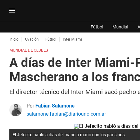
Fútbol
Mundial
A
Inicio
Ovación
Fútbol
Inter Miami
MUNDIAL DE CLUBES
A días de Inter Miami-P
Mascherano a los fran
El director técnico del Inter Miami sacó pech
Por
Fabián Salamone
salamone.fabian@diariouno.com.ar
El Jefecito habló a días del mano a mano con los parisinos.