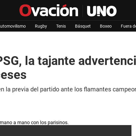
utomovilismo
Rugby
Tenis
Básquet
Boxeo
Fuera d
SG, la tajante advertenc
ceses
o en la previa del partido ante los flamantes cam