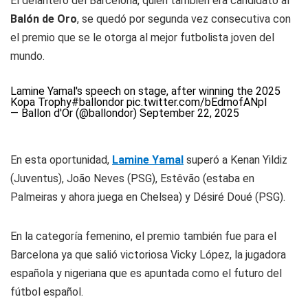
El delantero del Barcelona, quien también era candidato al
Balón de Oro
, se quedó por segunda vez consecutiva con
el premio que se le otorga al mejor futbolista joven del
mundo.
Lamine Yamal's speech on stage, after winning the 2025
Kopa Trophy
#ballondor
pic.twitter.com/bEdmofANpI
— Ballon d'Or (@ballondor)
September 22, 2025
En esta oportunidad,
Lamine Yamal
superó a Kenan Yildiz
(Juventus), João Neves (PSG), Estêvão (estaba en
Palmeiras y ahora juega en Chelsea) y Désiré Doué (PSG).
En la categoría femenino, el premio también fue para el
Barcelona ya que salió victoriosa Vicky López, la jugadora
española y nigeriana que es apuntada como el futuro del
fútbol español.