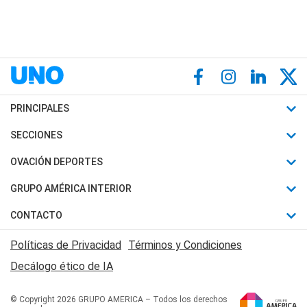
PRINCIPALES
Últimas Noticias
SECCIONES
Política
Horóscopo
OVACIÓN DEPORTES
Sociedad
Motores
Fútbol
GRUPO AMÉRICA INTERIOR
Policiales
Recetas
Mundial
Canal 7 en Vivo
CONTACTO
Judiciales
Trucos caseros
Automovilismo
Radio Nihuil
Acerca de Nosotros
Economia
Políticas de Privacidad
Términos y Condiciones
Series y Películas
Rugby
FM UNA
Contactanos
Decálogo ético de IA
Edictos y Solicitadas
Tenis
Radio Brava
Newsletter
Básquet
© Copyright 2026 GRUPO AMERICA – Todos los derechos
San Juan 8