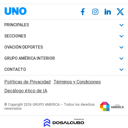
PRINCIPALES
Últimas Noticias
SECCIONES
Política
Horóscopo
OVACIÓN DEPORTES
Sociedad
Motores
Fútbol
GRUPO AMÉRICA INTERIOR
Policiales
Recetas
Mundial
Canal 7 en Vivo
CONTACTO
Judiciales
Trucos caseros
Automovilismo
Radio Nihuil
Acerca de Nosotros
Economia
Políticas de Privacidad
Términos y Condiciones
Series y Películas
Rugby
FM UNA
Contactanos
Decálogo ético de IA
Edictos y Solicitadas
Tenis
Radio Brava
Newsletter
Básquet
© Copyright 2026 GRUPO AMERICA – Todos los derechos
San Juan 8
reservados
Boxeo
Fuera de Juego