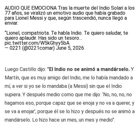
AUDIO QUE EMOCIONA Tras la muerte del Indio Solari a los
77 años, se viralizó un emotivo audio que había grabado
para Lionel Messi y que, según trascendió, nunca llegó a
enviar.
“Lionel, compatriota. Te habla Indio. Te quiero saludar, te
quiero aplaudir. Has sido un tesoro…
pic.twitter.com/W5kGhyy5bA
— 0221 (@0221comar)
June 5, 2026
Luego Castillo dijo:
"El Indio no se animó a mandárselo.
Y
Martín, que es muy amigo del Indio, me lo había mandado a
mí, a ver si yo se lo mandaba (a Messi) sin que el Indio
supiera. Y después medio como que me dijo: ‘No, no, no, no
hagamos eso, porque capaz que se enoja y no va a querer, y
se va a enojar', porque él se lo hizo y después no se animó a
mandárselo. Lo hizo hace un mes, un mes y medio".