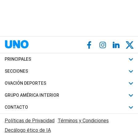
PRINCIPALES
Últimas Noticias
SECCIONES
Política
Horóscopo
OVACIÓN DEPORTES
Sociedad
Motores
Fútbol
GRUPO AMÉRICA INTERIOR
Policiales
Recetas
Mundial
Canal 7 en Vivo
CONTACTO
Judiciales
Trucos caseros
Automovilismo
Radio Nihuil
Acerca de Nosotros
Economia
Políticas de Privacidad
Términos y Condiciones
Series y Películas
Rugby
FM UNA
Contactanos
Decálogo ético de IA
Edictos y Solicitadas
Tenis
Radio Brava