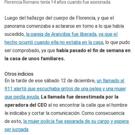
Florencia Romano tenía 14 años cuando fue asesinada.
Luego del hallazgo del cuerpo de Florencia, y que el
panorama comenzaba a aclararse en torno a lo que había
sucedido,
la pareja de Arancibia fue liberada, ya que el
hecho ocurrió cuando ella no estaba en la casa
, lo que pudo
ser comprobado, ya que
había pasado el fin de semana en
la casa de unos familiares.
Otros indicios
En la tarde de ese sábado 12 de diciembre,
un llamado al
911 alertó que escuchaba gritos de una pelea y una mujer
que pedía ayuda.
La llamada fue desestimada por la
operadora del CEO
al no encontrar la calle que el hombre
le indicaba y cortar la comunicación. Como consecuencia
de esto,
la mujer policía fue separada de su cargo y espera
ser juzgada
.