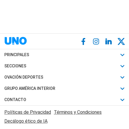
PRINCIPALES
Últimas Noticias
SECCIONES
Política
Horóscopo
OVACIÓN DEPORTES
Sociedad
Motores
Fútbol
GRUPO AMÉRICA INTERIOR
Policiales
Recetas
Mundial
Canal 7 en Vivo
CONTACTO
Judiciales
Trucos caseros
Automovilismo
Radio Nihuil
Acerca de Nosotros
Economia
Políticas de Privacidad
Términos y Condiciones
Series y Películas
Rugby
FM UNA
Contactanos
Decálogo ético de IA
Edictos y Solicitadas
Tenis
Radio Brava