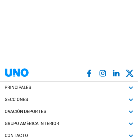
PRINCIPALES
Últimas Noticias
SECCIONES
Política
Horóscopo
OVACIÓN DEPORTES
Sociedad
Motores
Fútbol
GRUPO AMÉRICA INTERIOR
Policiales
Recetas
Mundial
Canal 7 en Vivo
CONTACTO