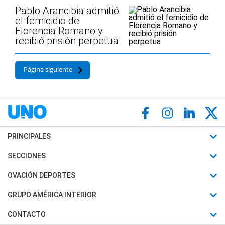
Pablo Arancibia admitió
el femicidio de
Florencia Romano y
recibió prisión perpetua
Página siguiente
PRINCIPALES
Últimas Noticias
SECCIONES
Política
Horóscopo
OVACIÓN DEPORTES
Sociedad
Motores
Fútbol
GRUPO AMÉRICA INTERIOR
Policiales
Recetas
Mundial
Canal 7 en Vivo
CONTACTO
Judiciales
Trucos caseros