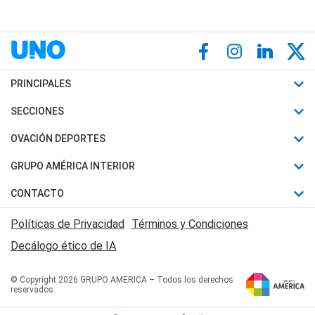
PRINCIPALES
Últimas Noticias
SECCIONES
Política
Horóscopo
OVACIÓN DEPORTES
Sociedad
Motores
Fútbol
GRUPO AMÉRICA INTERIOR
Policiales
Recetas
Mundial
Canal 7 en Vivo
CONTACTO
Judiciales
Trucos caseros
Automovilismo
Radio Nihuil
Acerca de Nosotros
Economia
Políticas de Privacidad
Términos y Condiciones
Series y Películas
Rugby
FM UNA
Contactanos
Decálogo ético de IA
Edictos y Solicitadas
Tenis
Radio Brava
Newsletter
Básquet
© Copyright 2026 GRUPO AMERICA – Todos los derechos
San Juan 8
reservados
Boxeo