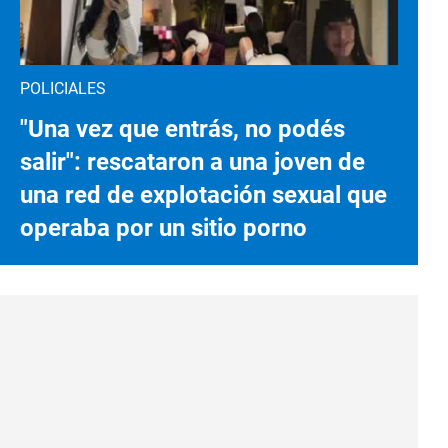
POLICIALES
"Una vez que entrás, no podés
salir": rescataron a una joven de
una red de explotación sexual que
operaba por un sitio porno