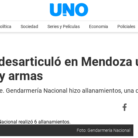
olítica
Sociedad
Series y Películas
Economia
Policiales
desarticuló en Mendoza u
 y armas
le. Gendarmería Nacional hizo allanamientos, una 
Foto: Gendarmería Nacional