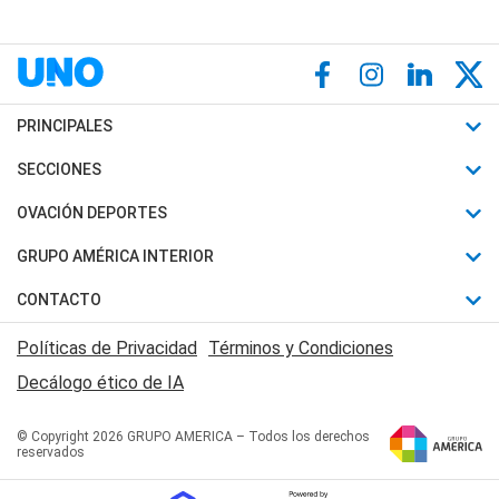
PRINCIPALES
Últimas Noticias
SECCIONES
Política
Horóscopo
OVACIÓN DEPORTES
Sociedad
Motores
Fútbol
GRUPO AMÉRICA INTERIOR
Policiales
Recetas
Mundial
Canal 7 en Vivo
CONTACTO
Judiciales
Trucos caseros
Automovilismo
Radio Nihuil
Acerca de Nosotros
Economia
Políticas de Privacidad
Términos y Condiciones
Series y Películas
Rugby
FM UNA
Contactanos
Decálogo ético de IA
Edictos y Solicitadas
Tenis
Radio Brava
Newsletter
Básquet
© Copyright 2026 GRUPO AMERICA – Todos los derechos
San Juan 8
reservados
Boxeo