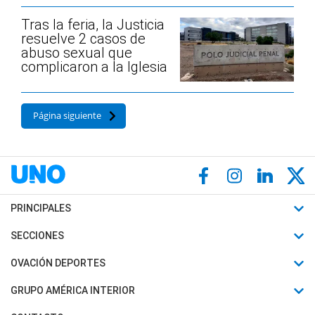
Tras la feria, la Justicia
resuelve 2 casos de
abuso sexual que
complicaron a la Iglesia
Página siguiente
PRINCIPALES
Últimas Noticias
SECCIONES
Política
Horóscopo
OVACIÓN DEPORTES
Sociedad
Motores
Fútbol
GRUPO AMÉRICA INTERIOR
Policiales
Recetas
Mundial