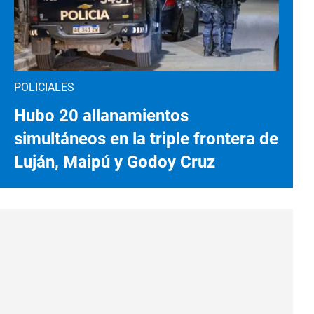
POLICIALES
Hubo 20 allanamientos
simultáneos en la triple frontera de
Luján, Maipú y Godoy Cruz