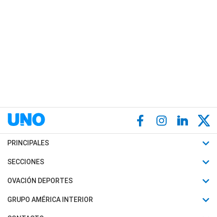
PRINCIPALES
Últimas Noticias
SECCIONES
Política
Horóscopo
OVACIÓN DEPORTES
Sociedad
Motores
Fútbol
GRUPO AMÉRICA INTERIOR
Policiales
Recetas
Mundial