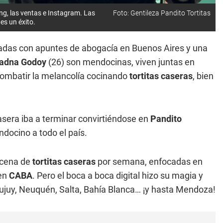
ng, las ventas e Instagram. Las
Foto: Gentileza Pandito Tortitas
es un éxito.
das con apuntes de abogacía en Buenos Aires y una
iadna Godoy
(26) son mendocinas, viven juntas en
combatir la melancolía cocinando
tortitas
caseras
, bien
asera iba a terminar convirtiéndose en
Pandito
docino a todo el país.
ocena de
tortitas caseras
por semana, enfocadas en
 en
CABA
. Pero el boca a boca digital hizo su magia y
ujuy, Neuquén, Salta, Bahía Blanca… ¡y hasta Mendoza!