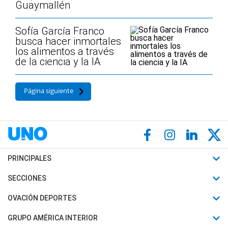
Guaymallén
Sofía García Franco
busca hacer inmortales
los alimentos a través
de la ciencia y la IA
Página siguiente
PRINCIPALES
Últimas Noticias
SECCIONES
Política
Horóscopo
OVACIÓN DEPORTES
Sociedad
Motores
Fútbol
GRUPO AMÉRICA INTERIOR
Policiales