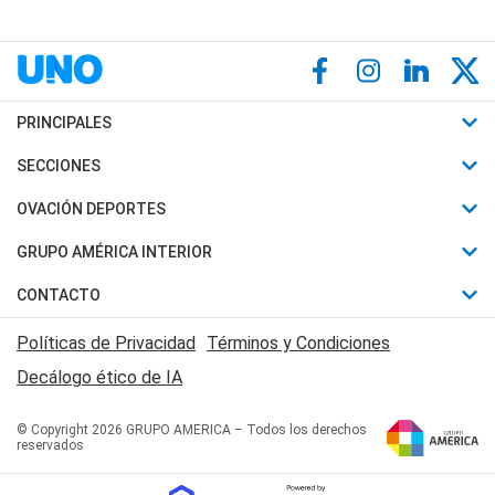
PRINCIPALES
Últimas Noticias
SECCIONES
Política
Horóscopo
OVACIÓN DEPORTES
Sociedad
Motores
Fútbol
GRUPO AMÉRICA INTERIOR
Policiales
Recetas
Mundial
Canal 7 en Vivo
CONTACTO
Judiciales
Trucos caseros
Automovilismo
Radio Nihuil
Acerca de Nosotros
Economia
Políticas de Privacidad
Términos y Condiciones
Series y Películas
Rugby
FM UNA
Contactanos
Decálogo ético de IA
Edictos y Solicitadas
Tenis
Radio Brava
Newsletter
Básquet
© Copyright 2026 GRUPO AMERICA – Todos los derechos
San Juan 8
reservados
Boxeo