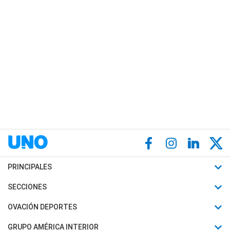
PRINCIPALES
Últimas Noticias
SECCIONES
Política
Horóscopo
OVACIÓN DEPORTES
Sociedad
Motores
Fútbol
GRUPO AMÉRICA INTERIOR