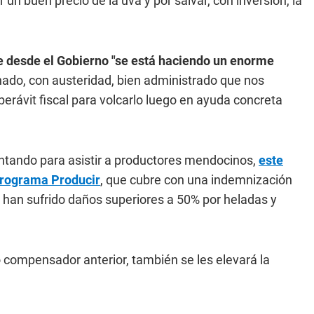
n buen precio de la uva y por salvar, con inversión, la
 desde el Gobierno "se está haciendo un enorme
nado, con austeridad, bien administrado que nos
erávit fiscal para volcarlo luego en ayuda concreta
entando para asistir a productores mendocinos,
este
programa Producir
, que cubre con una indemnización
 han sufrido daños superiores a 50% por heladas y
o compensador anterior, también se les elevará la