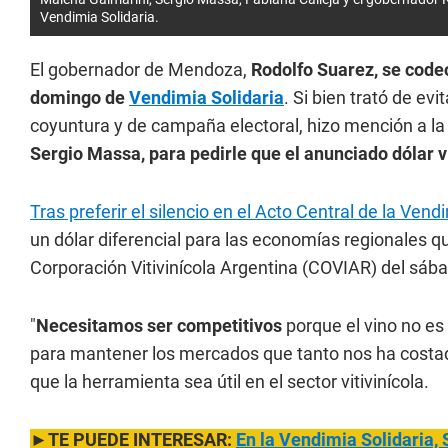
Vendimia Solidaria.
El gobernador de Mendoza,
Rodolfo Suarez, se codeó
domingo de
Vendimia Solidaria
. Si bien trató de ev
coyuntura y de campaña electoral, hizo mención a la
Sergio Massa, para pedirle que el anunciado dólar vi
Tras preferir el silencio en el Acto Central de la Ven
un dólar diferencial para las economías regionales 
Corporación Vitivinícola Argentina (COVIAR) del sáb
"
Necesitamos ser competitivos
porque el vino no es
para mantener los mercados que tanto nos ha costado
que la herramienta sea útil en el sector vitivinícola.
►TE PUEDE INTERESAR:
En la Vendimia Solidaria, 