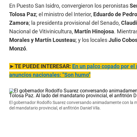
En Puesto San Isidro, convergieron los peronistas
Se
Tolosa Paz
; el ministro del Interior,
Eduardo de Pedr
Zamora
; la presidenta provisional del Senado,
Claud
Nacional de Vitivinicultura,
Martín Hinojosa
. Mientr
Morales y Martín Lousteau
; y los locales
Julio Cobos
Monzó
.
►TE PUEDE INTERESAR:
En un palco copado por el 
anuncios nacionales: "Son humo"
El gobernador Rodolfo Suarez conversando animadamente con la minis
del mandatario provincial, el anfitrión Daniel Vila.