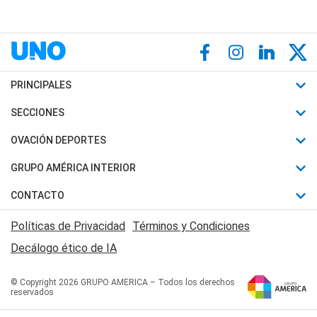
PRINCIPALES
Últimas Noticias
SECCIONES
Política
Horóscopo
OVACIÓN DEPORTES
Sociedad
Motores
Fútbol
GRUPO AMÉRICA INTERIOR
Policiales
Recetas
Mundial
Canal 7 en Vivo
CONTACTO
Judiciales
Trucos caseros
Automovilismo
Radio Nihuil
Acerca de Nosotros
Economia
Políticas de Privacidad
Términos y Condiciones
Series y Películas
Rugby
FM UNA
Contactanos
Decálogo ético de IA
Edictos y Solicitadas
Tenis
Radio Brava
Newsletter
Básquet
© Copyright 2026 GRUPO AMERICA – Todos los derechos
San Juan 8
reservados
Boxeo