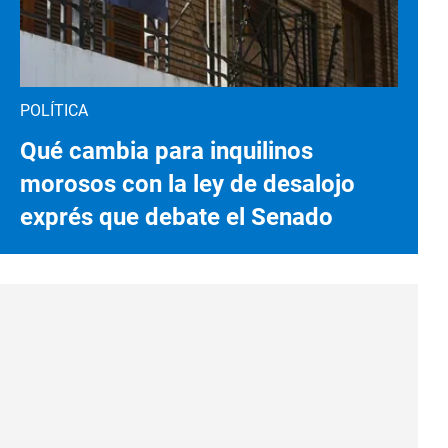
POLÍTICA
Qué cambia para inquilinos
morosos con la ley de desalojo
exprés que debate el Senado