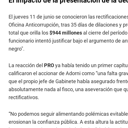
El impacto de la presentación de la de
El jueves 11 de junio se conocieron las rectificacione
Oficina Anticorrupción, tras 35 días de dilaciones y
total que orilla los
$944 millones
al cierre del períod
funcionario intentó justificar bajo el argumento de a
negro".
La reacción del
PRO
ya había tenido un primer capítul
calificaron el accionar de Adorni como “una falta gr
que el propio jefe de Gabinete había asegurado frent
absolutamente nada al fisco, una aseveración que qu
rectificativos.
“No podemos seguir alimentando polémicas evitables
erosionan la confianza pública. A esta altura la act