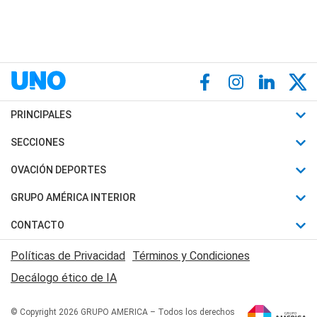
PRINCIPALES
Últimas Noticias
SECCIONES
Política
Horóscopo
OVACIÓN DEPORTES
Sociedad
Motores
Fútbol
GRUPO AMÉRICA INTERIOR
Policiales
Recetas
Mundial
Canal 7 en Vivo
CONTACTO
Judiciales
Trucos caseros
Automovilismo
Radio Nihuil
Acerca de Nosotros
Economia
Políticas de Privacidad
Términos y Condiciones
Series y Películas
Rugby
FM UNA
Contactanos
Decálogo ético de IA
Edictos y Solicitadas
Tenis
Radio Brava
Newsletter
Básquet
© Copyright 2026 GRUPO AMERICA – Todos los derechos
San Juan 8