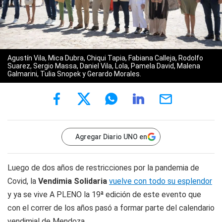
Agustín Vila, Mica Dubra, Chiqui Tapia, Fabiana Calleja, Rodolfo
Suarez, Sergio Massa, Daniel Vila, Lola, Pamela David, Malena
Galmarini, Tulia Snopek y Gerardo Morales.
Agregar Diario UNO en
Luego de dos años de restricciones por la pandemia de
Covid, la
Vendimia Solidaria
vuelve con todo su esplendor
y ya se vive A PLENO la 19ª edición de este evento que
con el correr de los años pasó a formar parte del calendario
vendimial de Mendoza.