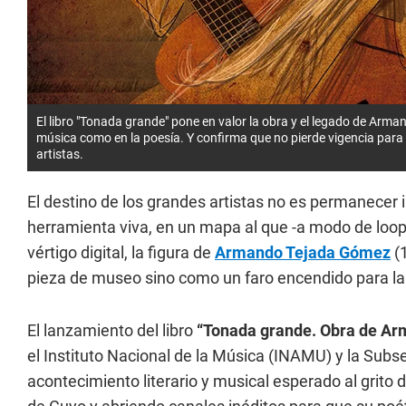
El libro "Tonada grande" pone en valor la obra y el legado de Arm
música como en la poesía. Y confirma que no pierde vigencia para
artistas.
El destino de los grandes artistas no es permanecer 
herramienta viva, en un mapa al que -a modo de loop
vértigo digital, la figura de
Armando Tejada Gómez
(
pieza de museo sino como un faro encendido para la h
El lanzamiento del libro
“Tonada grande. Obra de A
el Instituto Nacional de la Música (INAMU) y la Subs
acontecimiento literario y musical esperado al grito d