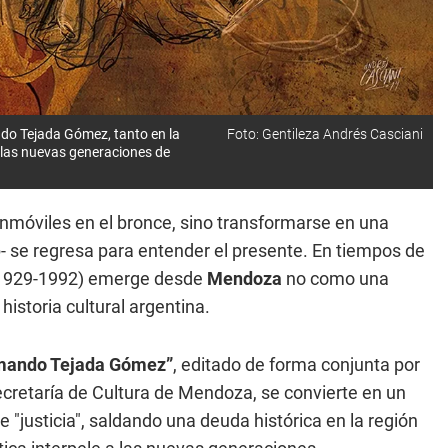
ando Tejada Gómez, tanto en la
Foto: Gentileza Andrés Casciani
 las nuevas generaciones de
inmóviles en el bronce, sino transformarse en una
- se regresa para entender el presente. En tiempos de
1929-1992) emerge desde
Mendoza
no como una
istoria cultural argentina.
rmando Tejada Gómez”
, editado de forma conjunta por
ecretaría de Cultura de Mendoza, se convierte en un
e "justicia", saldando una deuda histórica en la región