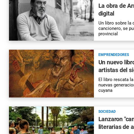
La obra de A
digital
Un libro sobre la
cancionero, se pu
provincial
EMPRENDEDORES
Un nuevo libr
artistas del s
El libro rescata 
nuevas generacion
cuyana
SOCIEDAD
Lanzaron "cam
literarias de