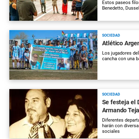
Estos paseos fil
Benedetto, Dussel
SOCIEDAD
Atlético Arg
Los jugadores del
cancha con una ba
SOCIEDAD
Se festeja el
Armando Tej
Diferentes depart
harán con diversa
sociales