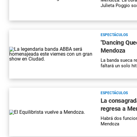
Julieta Poggio so
ESPECTÁCULOS
"Dancing Que
Mendoza
La banda sueca re
faltará un solo hi
ESPECTÁCULOS
La consagrada
regresa a Me
Habrá dos funcion
Mendoza