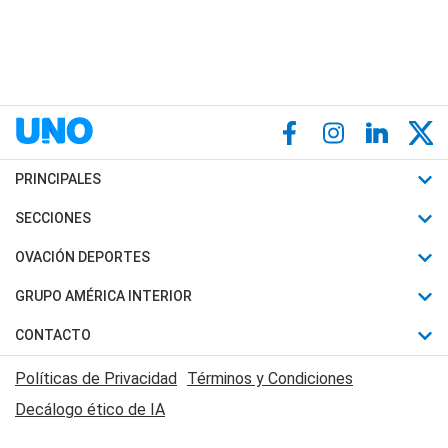
PRINCIPALES
Últimas Noticias
SECCIONES
Política
Horóscopo
OVACIÓN DEPORTES
Sociedad
Motores
Fútbol
GRUPO AMÉRICA INTERIOR
Policiales
Recetas
Mundial
Canal 7 en Vivo
CONTACTO
Judiciales
Trucos caseros
Automovilismo
Radio Nihuil
Acerca de Nosotros
Economia
Políticas de Privacidad
Términos y Condiciones
Series y Películas
Rugby
FM UNA
Contactanos
Decálogo ético de IA
Edictos y Solicitadas
Tenis
Radio Brava
Newsletter