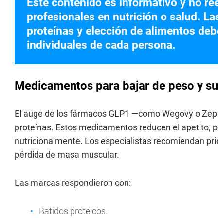
Este contenido es informativo y no r
profesionales en nutrición o salud. 
proteínas y elección de alimentos de
individuales de cada persona.
Medicamentos para bajar de peso y su
El auge de los fármacos GLP1 —como Wegovy o Ze
proteínas. Estos medicamentos reducen el apetito, p
nutricionalmente. Los especialistas recomiendan prio
pérdida de masa muscular.
Las marcas respondieron con:
Batidos proteicos.