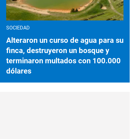
SOCIEDAD
Alteraron un curso de agua para su
finca, destruyeron un bosque y
terminaron multados con 100.000
dólares