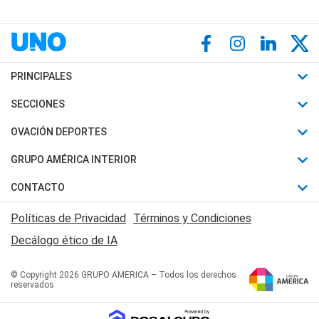
PRINCIPALES
Últimas Noticias
SECCIONES
Política
Horóscopo
OVACIÓN DEPORTES
Sociedad
Motores
Fútbol
GRUPO AMÉRICA INTERIOR
Policiales
Recetas
Mundial
Canal 7 en Vivo
CONTACTO
Judiciales
Trucos caseros
Automovilismo
Radio Nihuil
Acerca de Nosotros
Economia
Políticas de Privacidad
Términos y Condiciones
Series y Películas
Rugby
FM UNA
Contactanos
Decálogo ético de IA
Edictos y Solicitadas
Tenis
Radio Brava
Newsletter
Básquet
© Copyright 2026 GRUPO AMERICA – Todos los derechos
San Juan 8
reservados
Boxeo
Fuera de Juego