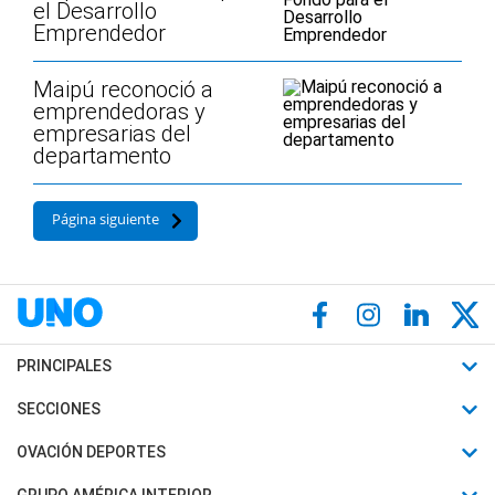
el Desarrollo
Emprendedor
Maipú reconoció a
emprendedoras y
empresarias del
departamento
Página siguiente
PRINCIPALES
Últimas Noticias
SECCIONES
Política
Horóscopo
OVACIÓN DEPORTES
Sociedad
Motores
Fútbol