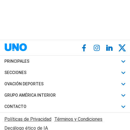
PRINCIPALES
Últimas Noticias
SECCIONES
Política
Horóscopo
OVACIÓN DEPORTES
Sociedad
Motores
Fútbol
GRUPO AMÉRICA INTERIOR
Policiales
Recetas
Mundial
Canal 7 en Vivo
CONTACTO
Judiciales
Trucos caseros
Automovilismo
Radio Nihuil
Acerca de Nosotros
Economia
Políticas de Privacidad
Términos y Condiciones
Series y Películas
Rugby
FM UNA
Contactanos
Decálogo ético de IA