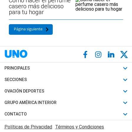
Cómo hacer el perfume
casero más delicioso
para tu hogar
Página siguiente
PRINCIPALES
Últimas Noticias
SECCIONES
Política
Horóscopo
OVACIÓN DEPORTES
Sociedad
Motores
Fútbol
GRUPO AMÉRICA INTERIOR
Policiales
Recetas
Mundial
Canal 7 en Vivo
CONTACTO
Judiciales
Trucos caseros
Automovilismo
Radio Nihuil
Acerca de Nosotros
Economia
Políticas de Privacidad
Términos y Condiciones
Series y Películas
Rugby