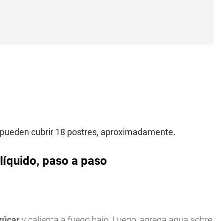
e pueden cubrir 18 postres, aproximadamente.
líquido, paso a paso
zúcar
y calienta a fuego bajo. Luego, agrega agua sobre