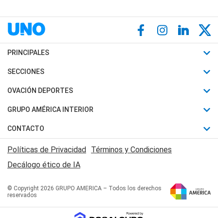
PRINCIPALES
Últimas Noticias
SECCIONES
Política
Horóscopo
OVACIÓN DEPORTES
Sociedad
Motores
Fútbol
GRUPO AMÉRICA INTERIOR
Policiales
Recetas
Mundial
Canal 7 en Vivo
CONTACTO
Judiciales
Trucos caseros
Automovilismo
Radio Nihuil
Acerca de Nosotros
Economia
Políticas de Privacidad
Términos y Condiciones
Series y Películas
Rugby
FM UNA
Contactanos
Decálogo ético de IA
Edictos y Solicitadas
Tenis
Radio Brava
Newsletter
Básquet
© Copyright 2026 GRUPO AMERICA – Todos los derechos
San Juan 8
reservados
Boxeo