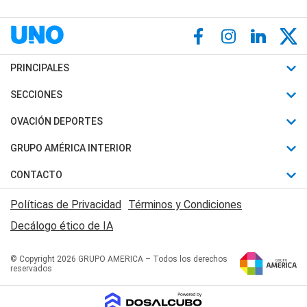
PRINCIPALES
Últimas Noticias
SECCIONES
Política
Horóscopo
OVACIÓN DEPORTES
Sociedad
Motores
Fútbol
GRUPO AMÉRICA INTERIOR
Policiales
Recetas
Mundial
Canal 7 en Vivo
CONTACTO
Judiciales
Trucos caseros
Automovilismo
Radio Nihuil
Acerca de Nosotros
Economia
Políticas de Privacidad
Términos y Condiciones
Series y Películas
Rugby
FM UNA
Contactanos
Decálogo ético de IA
Edictos y Solicitadas
Tenis
Radio Brava
Newsletter
Básquet
© Copyright 2026 GRUPO AMERICA – Todos los derechos
San Juan 8
reservados
Boxeo
Fuera de Juego