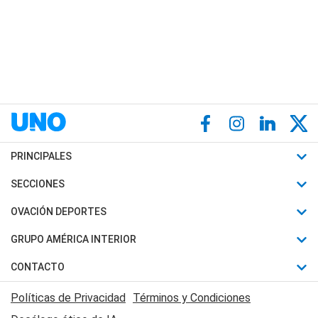
PRINCIPALES
Últimas Noticias
SECCIONES
Política
Horóscopo
OVACIÓN DEPORTES
Sociedad
Motores
Fútbol
GRUPO AMÉRICA INTERIOR
Policiales
Recetas
Mundial
Canal 7 en Vivo
CONTACTO
Judiciales
Trucos caseros
Automovilismo
Radio Nihuil
Acerca de Nosotros
Economia
Políticas de Privacidad
Términos y Condiciones
Series y Películas
Rugby
FM UNA
Contactanos