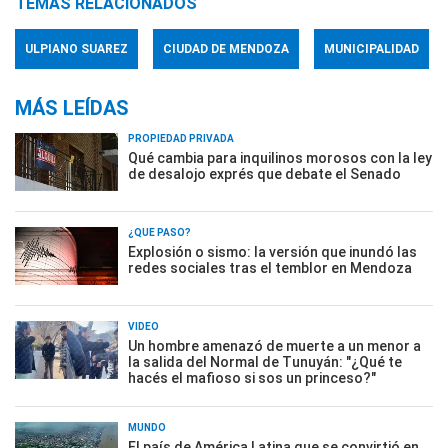
TEMAS RELACIONADOS
ULPIANO SUAREZ
CIUDAD DE MENDOZA
MUNICIPALIDAD
MÁS LEÍDAS
PROPIEDAD PRIVADA
Qué cambia para inquilinos morosos con la ley
de desalojo exprés que debate el Senado
¿QUÉ PASÓ?
Explosión o sismo: la versión que inundó las
redes sociales tras el temblor en Mendoza
VIDEO
Un hombre amenazó de muerte a un menor a
la salida del Normal de Tunuyán: "¿Qué te
hacés el mafioso si sos un princeso?"
MUNDO
El país de América Latina que se convirtió en