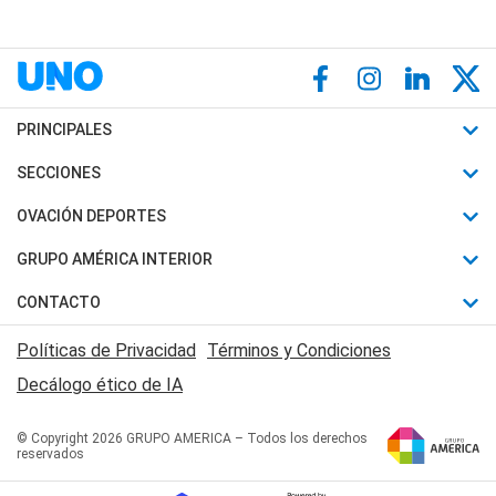
PRINCIPALES
Últimas Noticias
SECCIONES
Política
Horóscopo
OVACIÓN DEPORTES
Sociedad
Motores
Fútbol
GRUPO AMÉRICA INTERIOR
Policiales
Recetas
Mundial
Canal 7 en Vivo
CONTACTO
Judiciales
Trucos caseros
Automovilismo
Radio Nihuil
Acerca de Nosotros
Economia
Políticas de Privacidad
Términos y Condiciones
Series y Películas
Rugby
FM UNA
Contactanos
Decálogo ético de IA
Edictos y Solicitadas
Tenis
Radio Brava
Newsletter
Básquet
© Copyright 2026 GRUPO AMERICA – Todos los derechos
San Juan 8
reservados
Boxeo