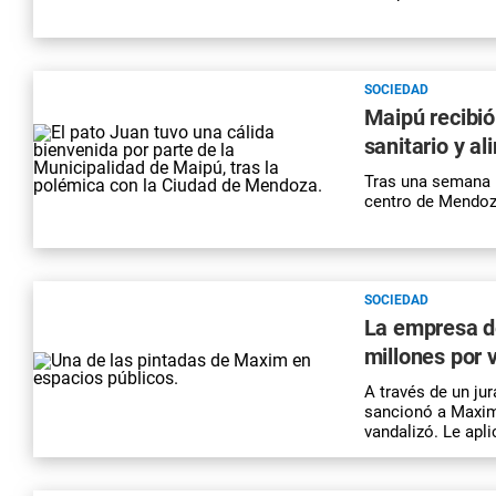
SOCIEDAD
Maipú recibió
sanitario y a
Tras una semana i
centro de Mendoza
SOCIEDAD
La empresa d
millones por 
A través de un ju
sancionó a Maxim 
vandalizó. Le apl