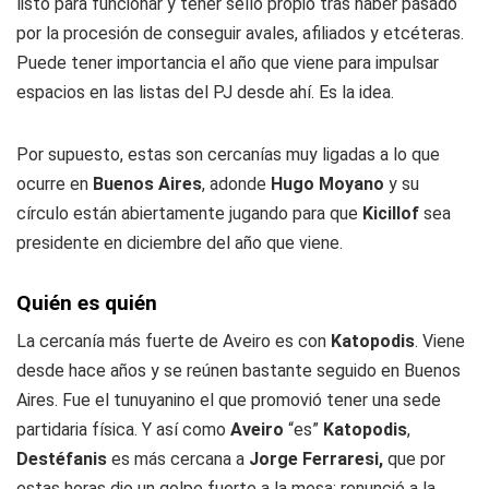
listo para funcionar y tener sello propio tras haber pasado
por la procesión de conseguir avales, afiliados y etcéteras.
Puede tener importancia el año que viene para impulsar
espacios en las listas del PJ desde ahí. Es la idea.
Por supuesto, estas son cercanías muy ligadas a lo que
ocurre en
Buenos Aires
, adonde
Hugo Moyano
y su
círculo están abiertamente jugando para que
Kicillof
sea
presidente en diciembre del año que viene.
Quién es quién
La cercanía más fuerte de Aveiro es con
Katopodis
. Viene
desde hace años y se reúnen bastante seguido en Buenos
Aires. Fue el tunuyanino el que promovió tener una sede
partidaria física. Y así como
Aveiro
“es”
Katopodis
,
Destéfanis
es más cercana a
Jorge Ferraresi,
que por
estas horas dio un golpe fuerte a la mesa: renunció a la