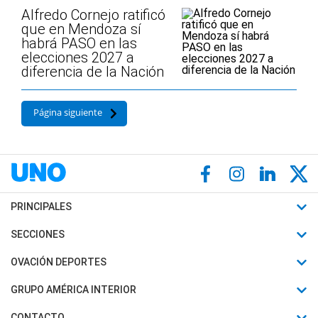
Alfredo Cornejo ratificó
que en Mendoza sí
habrá PASO en las
elecciones 2027 a
diferencia de la Nación
Página siguiente
PRINCIPALES
Últimas Noticias
SECCIONES
Política
Horóscopo
OVACIÓN DEPORTES
Sociedad
Motores
Fútbol
GRUPO AMÉRICA INTERIOR
Policiales
Recetas
Mundial
Canal 7 en Vivo
CONTACTO