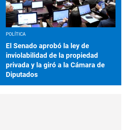
POLÍTICA
El Senado aprobó la ley de
inviolabilidad de la propiedad
privada y la giró a la Cámara de
Diputados