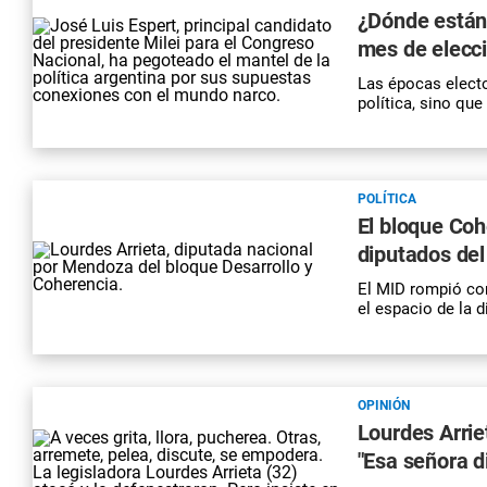
¿Dónde están 
mes de elecc
Las épocas elector
política, sino qu
POLÍTICA
El bloque Coh
diputados de
El MID rompió co
el espacio de la 
OPINIÓN
Lourdes Arrie
"Esa señora d