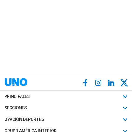
PRINCIPALES
Últimas Noticias
SECCIONES
Política
Horóscopo
OVACIÓN DEPORTES
Sociedad
Motores
Fútbol
GRUPO AMÉRICA INTERIOR